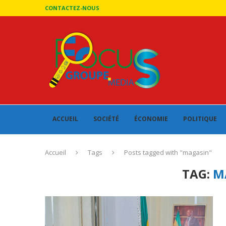
CONTACTEZ-NOUS
ACCUEIL
SOCIÉTÉ
ÉCONOMIE
POLITIQUE
Accueil
Tags
Posts tagged with "magasin"
TAG:
M