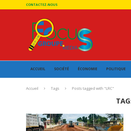
CONTACTEZ-NOUS
ACCUEIL
SOCIÉTÉ
ÉCONOMIE
POLITIQUE
Accueil
Tags
Posts tagged with "LRC"
TAG