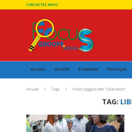
CONTACTEZ-NOUS
ACCUEIL
SOCIÉTÉ
ÉCONOMIE
POLITIQUE
Accueil
Tags
Posts tagged with "Libération"
TAG:
LI