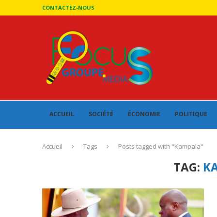
CONTACTEZ-NOUS
ACCUEIL
SOCIÉTÉ
ÉCONOMIE
POLITIQUE
Accueil
Tags
Posts tagged with "Kampala"
TAG:
K