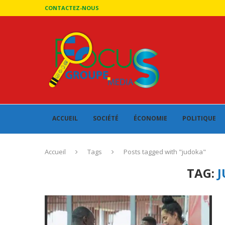
CONTACTEZ-NOUS
ACCUEIL
SOCIÉTÉ
ÉCONOMIE
POLITIQUE
Accueil
Tags
Posts tagged with "judoka"
TAG: