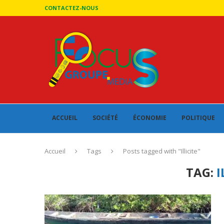
CONTACTEZ-NOUS
ACCUEIL
SOCIÉTÉ
ÉCONOMIE
POLITIQUE
Accueil
Tags
Posts tagged with "Illicite"
TAG:
I