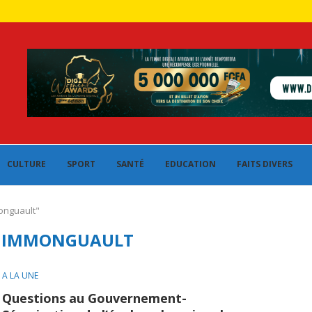
CULTURE
SPORT
SANTÉ
EDUCATION
FAITS DIVERS
onguault"
 IMMONGUAULT
A LA UNE
Questions au Gouvernement-