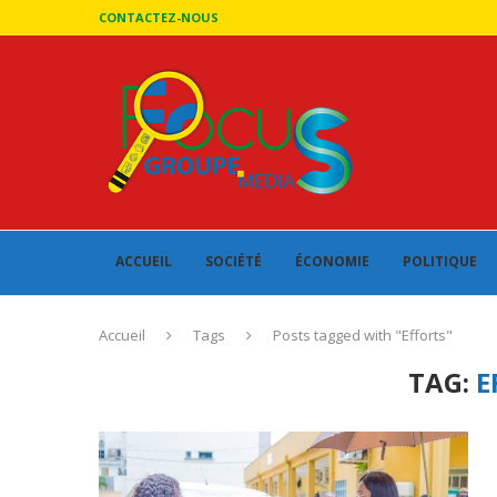
CONTACTEZ-NOUS
ACCUEIL
SOCIÉTÉ
ÉCONOMIE
POLITIQUE
Accueil
Tags
Posts tagged with "Efforts"
TAG:
E