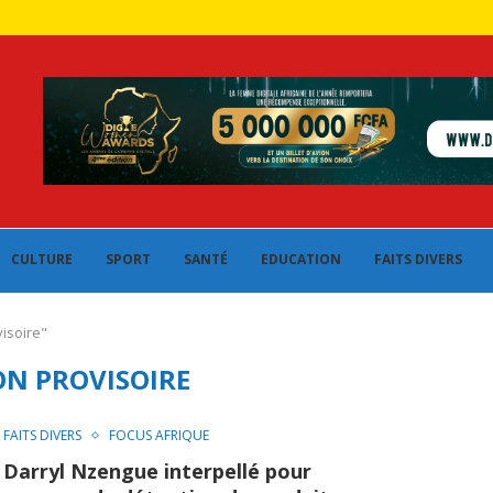
CULTURE
SPORT
SANTÉ
EDUCATION
FAITS DIVERS
isoire"
ON PROVISOIRE
FAITS DIVERS
FOCUS AFRIQUE
Darryl Nzengue interpellé pour