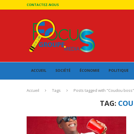
CONTACTEZ-NOUS
ACCUEIL
SOCIÉTÉ
ÉCONOMIE
POLITIQUE
Accueil
Tags
Posts tagged with "Coudou boss
TAG:
COU