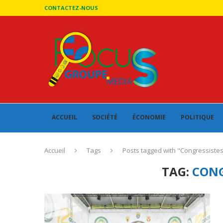
CONTACTEZ-NOUS
ACCUEIL
SOCIÉTÉ
ÉCONOMIE
POLITIQUE
Accueil
Tags
Posts tagged with "Congressiste
TAG:
CONG