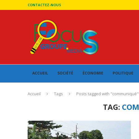
CONTACTEZ-NOUS
ACCUEIL
SOCIÉTÉ
ÉCONOMIE
POLITIQUE
Accueil
Tags
Posts tagged with "communiqué"
TAG:
COM