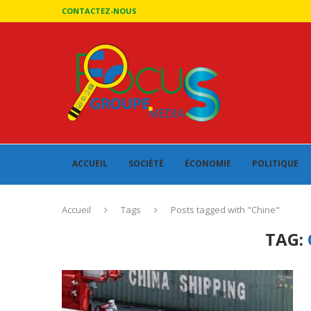
CONTACTEZ-NOUS
ACCUEIL
SOCIÉTÉ
ÉCONOMIE
POLITIQUE
Accueil
Tags
Posts tagged with "Chine"
TAG: