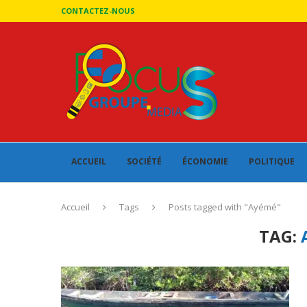
CONTACTEZ-NOUS
ACCUEIL
SOCIÉTÉ
ÉCONOMIE
POLITIQUE
Accueil
Tags
Posts tagged with "Ayémé"
TAG: