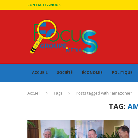
CONTACTEZ-NOUS
ACCUEIL
SOCIÉTÉ
ÉCONOMIE
POLITIQUE
Accueil
Tags
Posts tagged with "amazonie"
TAG:
AM