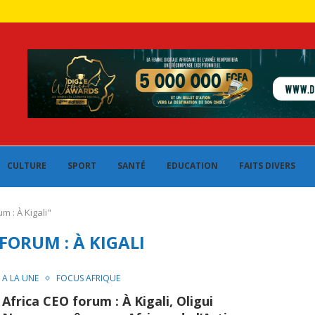
CULTURE
SPORT
SANTÉ
EDUCATION
FAITS DIVERS
m : À Kigali"
FORUM : À KIGALI
A LA UNE
FOCUS AFRIQUE
Africa CEO forum : À Kigali, Oligui