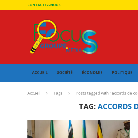
CONTACTEZ-NOUS
ACCUEIL
SOCIÉTÉ
ÉCONOMIE
POLITIQUE
Accueil
Tags
Posts tagged with "accords de c
TAG:
ACCORDS 