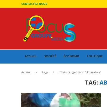
CONTACTEZ-NOUS
ACCUEIL
SOCIÉTÉ
ÉCONOMIE
POLITIQUE
Accueil
Tags
Posts tagged with "Abandon"
TAG:
A