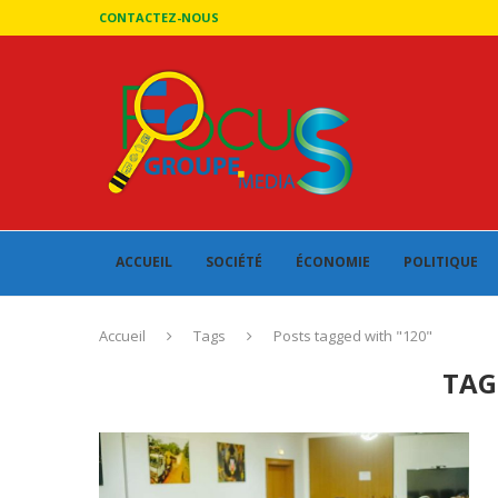
CONTACTEZ-NOUS
ACCUEIL
SOCIÉTÉ
ÉCONOMIE
POLITIQUE
Accueil
Tags
Posts tagged with "120"
TAG