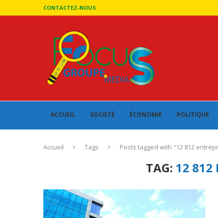
CONTACTEZ-NOUS
ACCUEIL
SOCIÉTÉ
ÉCONOMIE
POLITIQUE
Accueil
Tags
Posts tagged with "12 812 entrep
TAG:
12 812